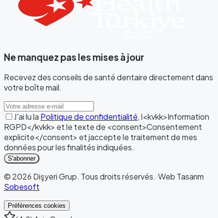
Ne manquez pas les mises à jour
Recevez des conseils de santé dentaire directement dans
votre boîte mail.
J'ai lu la
Politique de confidentialité
, l<kvkk>Information
RGPD</kvkk> et le texte de <consent>Consentement
explicite</consent> et jaccepte le traitement de mes
données pour les finalités indiquées.
S'abonner
©
2026
Dişyeri Grup
.
Tous droits réservés.
·
Web Tasarım
Sobesoft
Préférences cookies