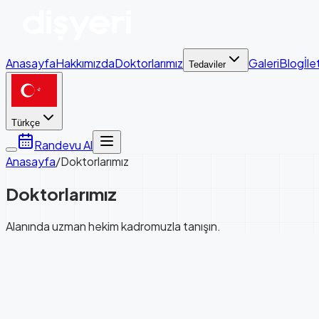
Anasayfa
Hakkımızda
Doktorlarımız
Galeri
Blog
İle
Tedaviler
Türkçe
Randevu Al
Anasayfa
/
Doktorlarımız
Doktorlarımız
Alanında uzman hekim kadromuzla tanışın.