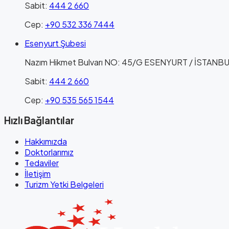
Sabit
:
444 2 660
Cep
:
+90 532 336 7444
Esenyurt Şubesi
Nazım Hikmet Bulvarı NO: 45/G ESENYURT / İSTANB
Sabit
:
444 2 660
Cep
:
+90 535 565 1544
Hızlı Bağlantılar
Hakkımızda
Doktorlarımız
Tedaviler
İletişim
Turizm Yetki Belgeleri