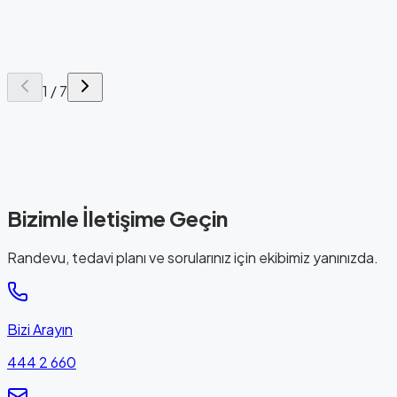
07
Diş Hekimi
Dt. Senem Güneykaya
1
/
7
Bizimle İletişime Geçin
Randevu, tedavi planı ve sorularınız için ekibimiz yanınızda.
Bizi Arayın
444 2 660