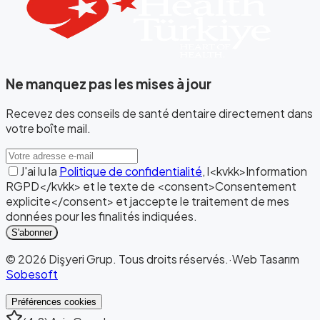
Ne manquez pas les mises à jour
Recevez des conseils de santé dentaire directement dans
votre boîte mail.
J'ai lu la
Politique de confidentialité
, l<kvkk>Information
RGPD</kvkk> et le texte de <consent>Consentement
explicite</consent> et jaccepte le traitement de mes
données pour les finalités indiquées.
S'abonner
©
2026
Dişyeri Grup
.
Tous droits réservés.
·
Web Tasarım
Sobesoft
Préférences cookies